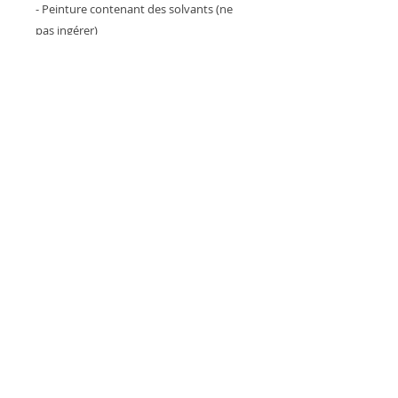
- Peinture contenant des solvants (ne
pas ingérer)
Attention : Cet article est une oeuvre
d'art destinée uniquement à la
décoration. Ne pas laisser les enfants
jouer avec, ne pas ingérer, ne jamais
laisser à la portée des petites mains.
Petits éléments étant susceptibles d'être
ingérés
Toutes les œuvres sont protégées et
signées au dos de chaque dose