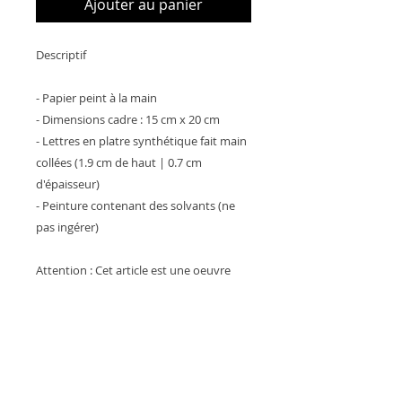
Ajouter au panier
Descriptif
- Papier peint à la main
- Dimensions cadre : 15 cm x 20 cm
- Lettres en platre synthétique fait main
collées (1.9 cm de haut | 0.7 cm
d'épaisseur)
- Peinture contenant des solvants (ne
pas ingérer)
Attention : Cet article est une oeuvre
d'art destinée uniquement à la
décoration. Ne pas laisser les enfants
jouer avec, ne pas ingérer, ne jamais
laisser à la portée des petites mains.
Petits éléments étant susceptibles d'être
ingérés.