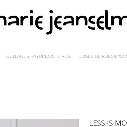
COLLAGES RAYURES/STRIPES
DOSES DE POESIE//S
LESS IS M