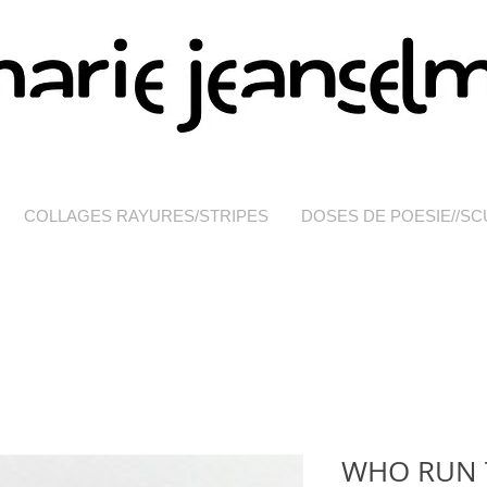
COLLAGES RAYURES/STRIPES
DOSES DE POESIE//S
WHO RUN 